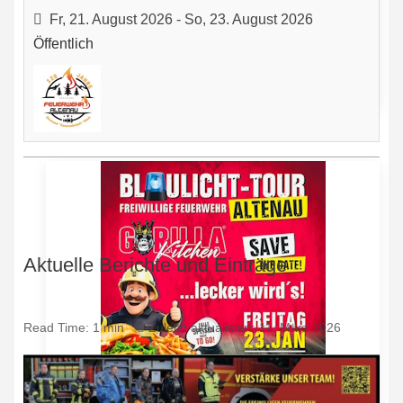
Programm
Fr, 21. August 2026
- So, 23. August 2026
Öffentlich
Bericht öffnen
Aktuelle Berichte und Einträge
Read Time: 1 min
Zuletzt aktualisiert: 11. März 2026