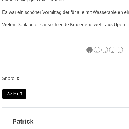
Es war ein schöner Vormittag der für alle mit Wasserspielen e
Vielen Dank an die ausrichtende Kinderfeuerwehr aus Upen.
1
2
3
4
5
Share it:
Nächster Beitrag: Kinderfeuerwehr weiht Hüpfburg ein
Weiter
Patrick