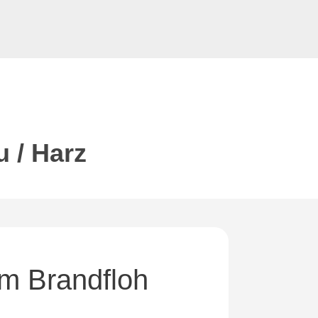
u / Harz
am Brandfloh