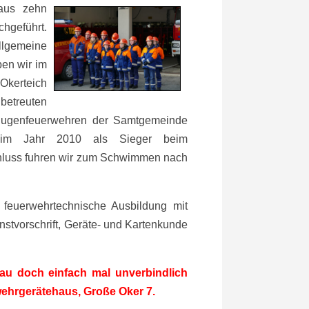
aus
zehn
chgeführt.
llgemeine
ben wir im
kerteich
 betreuten
 Jugenfeuerwehren der Samtgemeinde
 im Jahr 2010 als Sieger beim
chluss fuhren wir zum Schwimmen nach
e feuerwehrtechnische Ausbildung mit
nstvorschrift, Geräte- und Kartenkunde
hau doch einfach mal unverbindlich
rwehrgerätehaus, Große Oker 7.