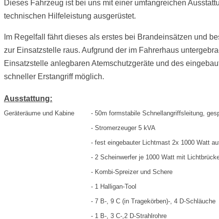
Dieses Fahrzeug ist bei uns mit einer umfangreichen Aussta
technischen Hilfeleistung ausgerüstet.
Im Regelfall fährt dieses als erstes bei Brandeinsätzen und b
zur Einsatzstelle raus. Aufgrund der im Fahrerhaus untergebra
Einsatzstelle anlegbaren Atemschutzgeräte und des eingebaut
schneller Erstangriff möglich.
Ausstattung:
Geräteräume und Kabine
- 50m formstabile Schnellangriffsleitung, ges
- Stromerzeuger 5 kVA
- fest eingebauter Lichtmast 2x 1000 Watt a
- 2 Scheinwerfer je 1000 Watt mit Lichtbrück
- Kombi-Spreizer und Schere
- 1 Halligan-Tool
- 7 B-, 9 C (in Tragekörben)-, 4 D-Schläuche
- 1 B-, 3 C-,2 D-Strahlrohre