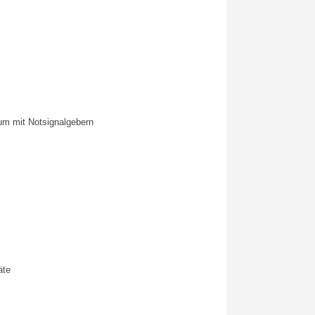
um mit Notsignalgebern
äte