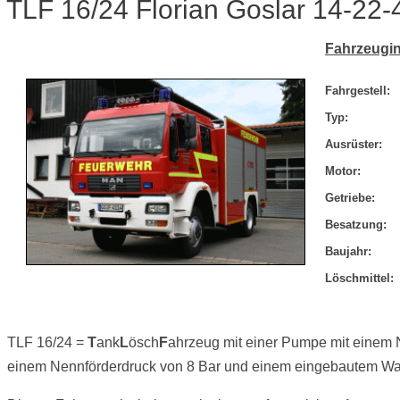
TLF 16/24 Florian Goslar 14-22-
Fahrzeugin
Fahrgestell:
Typ:
Ausrüster:
Motor:
Getriebe:
Besatzung:
Baujahr:
Löschmittel:
TLF 16/24 =
T
ank
L
ösch
F
ahrzeug mit einer Pumpe mit einem 
einem Nennförderdruck von 8 Bar und einem eingebautem Wass